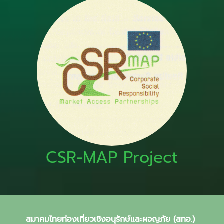
CSR-MAP Project
สมาคมไทยท่องเที่ยวเชิงอนุรักษ์และผจญภัย (สทอ.)