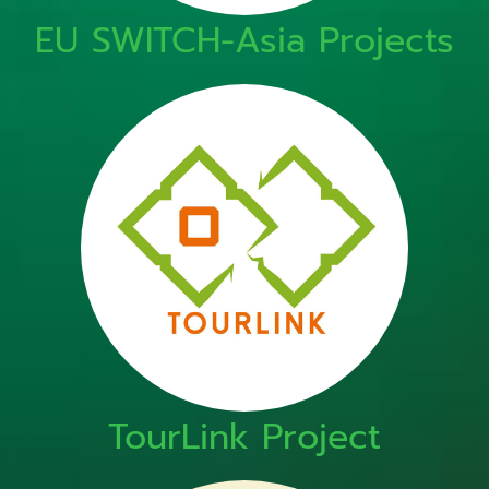
EU SWITCH-Asia Projects
TourLink Project