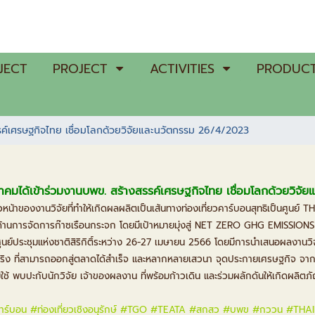
JECT
PROJECT
ACTIVITIES
PRODUCT
รค์เศรษฐกิจไทย เชื่อมโลกด้วยวิจัยและนวัตกรรม 26/4/2023
คมได้เข้าร่วมงานบพข. สร้างสรรค์เศรษฐกิจไทย เชื่อมโลกด้วยวิจั
หน้าของงานวิจัยที่ทำให้เกิดผลผลิตเป็นเส้นทางท่องเที่ยวคาร์บอนสุทธิเป็นศ
ยด้านการจัดการก๊าซเรือนกระจก โดยมีเป้าหมายมุ่งสู่ NET ZERO GHG EMISSIONS
ที่ศูนย์ประชุมแห่งชาติสิริกิติ์ระหว่าง 26-27 เมษายน 2566 โดยมีการนำเสนอผลงานวิ
ริง ที่สามารถออกสู่ตลาดได้สำเร็จ และหลากหลายเสวนา จุดประกายเศรษฐกิจ จาก
ใช้ พบปะกับนักวิจัย เจ้าของผลงาน ที่พร้อมก้าวเดิน และร่วมผลักดันให้เกิดผลิตภัณฑ
คาร์บอน
#ท่องเที่ยวเชิงอนุรักษ์
#TGO
#TEATA
#สกสว
#บพข
#กววน
#THA