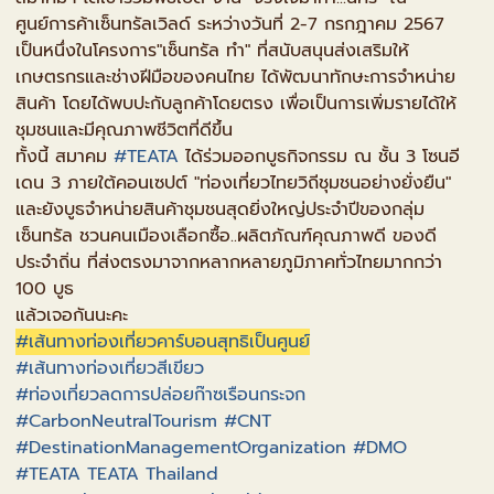
ศูนย์การค้าเซ็นทรัลเวิลด์ ระหว่างวันที่ 2-7 กรกฎาคม 2567
เป็นหนึ่งในโครงการ"เซ็นทรัล ทำ" ที่สนับสนุนส่งเสริมให้
เกษตรกรและช่างฝีมือของคนไทย ได้พัฒนาทักษะการจำหน่าย
สินค้า โดยได้พบปะกับลูกค้าโดยตรง เพื่อเป็นการเพิ่มรายได้ให้
ชุมชนและมีคุณภาพชีวิตที่ดีขึ้น
ทั้งนี้ สมาคม
#TEATA
ได้ร่วมออกบูธกิจกรรม ณ ชั้น 3 โซนอี
เดน 3 ภายใต้คอนเซปต์ "ท่องเที่ยวไทยวิถีชุมชนอย่างยั่งยืน"
และยังบูธจำหน่ายสินค้าชุมชนสุดยิ่งใหญ่ประจำปีของกลุ่ม
เซ็นทรัล ชวนคนเมืองเลือกซื้อ..ผลิตภัณฑ์คุณภาพดี ของดี
ประจำถิ่น ที่ส่งตรงมาจากหลากหลายภูมิภาคทั่วไทยมากกว่า
100 บูธ
แล้วเจอกันนะคะ
#เส้นทางท่องเที่ยวคาร์บอนสุทธิเป็นศูนย์
#เส้นทางท่องเที่ยวสีเขียว
#ท่องเที่ยวลดการปล่อยก๊าซเรือนกระจก
#CarbonNeutralTourism
#CNT
#DestinationManagementOrganization
#DMO
#TEATA
TEATA Thailand