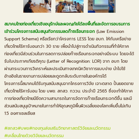
สมาคมไทยท่องเที่ยวเชิงอนุรักษ์และผจญภัยได้ลงพื้นที่และจัดการอบรมการ
เข้าร่วมโครงการสนับสนุนกิจกรรมลดก๊าซเรือนกระจก
(Low Emission
Support Scheme) หรือเรียกว่าโครงการ LESS โดย อบก. ให้กับเครือข่าย
เที่ยวไทยไร้คาร์บอนกว่า 30 ราย เพื่อนำไปสู่การดำเนินกิจกรรมที่ทำให้ภาค
ท่องเที่ยวมีส่วนร่วมในการลดการปล่อยก๊าซเรือนกระจกอย่างมีระบบ โดยจะได้
รับใบประกาศเกียรติคุณ (Letter of Recognition: LOR) จาก อบก โดย
ผ่านกระบวนการวิเคราะห์และประเมินทางเทคนิควิชาการแบบง่าย นำไปใช้
อ้างอิงในรายงานการปล่อยและดูดกลับระดับภายในองค์กรได้
โครงการนี้สมาคมได้รับทุนสนับสนุนจากโครงการวิจัย เจาะตลาด ปั้นยอดขาย
เที่ยวไทยไร้คาร์บอน โดย บพข. สกสว. กววน. ประจำปี 2565 ซึ่งจะทำให้ภาค
การท่องเที่ยวไทยมีขีดความสามารถในการจัดการก๊าซเรือนกระจกดีขึ้น และมี
ส่วนสนับสนุนุเป้าหมายในการทำให้อุณหภูมิพื้นผิวเฉลี่ยของโลกเพิ่มขึ้นไม่เกิน
1.5 องศาเซลเซียส
#สกสว
#บพข
#กองทุนส่งเสริมวิทยาศาสตร์วิจัยและนวัตกรรม
#เคลื่อนไทยด้วยวิจัยและนวัตกรรม