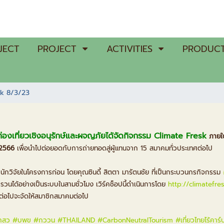
JECT
PROJECT
ACTIVITIES
PRODUCT
sk 8/3/23
องเที่ยวเชิงอนุรักษ์และผจญภัยได้จัดกิจกรรม Climate Fresk
ภายใต
 2566
เพื่อนำไปต่อยอดกับการถ่ายทอดสู่ผู้แทนจาก 15 สมาคมทั่วประเทศต่อไป
ับนักวิจัยในโครงการก่อน โดยคุณซินดี้ สิตตา มารัตนชัย ที่เป็นกระบวนกรกิจกรรม
วนได้อย่างเป็นระบบในสามชั่วโมง เวิร์คช็อปนี้ดำเนินการโดย
http://climatefre
่อไปจะจัดให้สมาชิกสมาคมต่อไป
กสว
#บพข
#กววน
#THAILAND
#CarbonNeutralTourism
#เที่ยวไทยไร้คาร