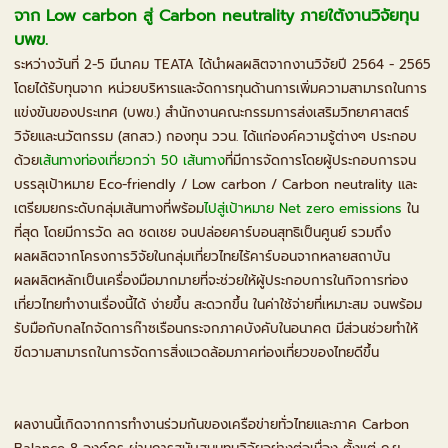
จาก Low carbon สู่ Carbon neutrality ภายใต้งานวิจัยทุน
บพข.
ระหว่างวันที่ 2-5 มีนาคม TEATA ได้นำผลผลิตจากงานวิจัยปี 2564 - 2565
โดยได้รับทุนจาก หน่วยบริหารและจัดการทุนด้านการเพิ่มความสามารถในการ
แข่งขันของประเทศ (บพข.) สำนักงานคณะกรรมการส่งเสริมวิทยาศาสตร์
วิจัยและนวัตกรรม (สกสว.) กองทุน ววน. ได้แก่องค์ความรู้ต่างๆ ประกอบ
ด้วย
เส้นทางท่องเที่ยวกว่า 50 เส้นทาง
ที่มีการจัดการโดยผู้ประกอบการจน
บรรลุเป้าหมาย Eco-friendly / Low carbon / Carbon neutrality และ
เตรียมยกระดับกลุ่มเส้นทางที่พร้อม
ไปสู่เป้าหมาย Net zero emissions
ใน
ที่สุด โดยมีการวัด ลด ชดเชย จนปล่อยคาร์บอนสุทธิเป็นศูนย์ รวมถึง
ผลผลิตจากโครงการวิจัยในกลุ่มเที่ยวไทยไร้คาร์บอนจากหลายสถาบัน
ผลผลิตหลักเป็นเครื่องมือมากมายที่จะช่วยให้ผู้ประกอบการในกิจการท่อง
เที่ยวไทยทำงานเรื่องนี้ได้ ง่ายขึ้น สะดวกขึ้น ในค่าใช้จ่ายที่เหมาะสม จนพร้อม
รับมือกับกลไกจัดการก๊าซเรือนกระจกภาคบังคับในอนาคต มีส่วนช่วยทำให้
ขีดวามสามารถในการจัดการสิ่งแวดล้อมภาคท่องเที่ยวของไทยดีขึ้น
ผลงานนี้เกิดจากการทำงานร่วมกันของเครือข่ายทั่วไทยและภาค Carbon