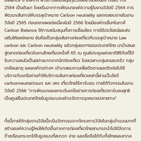
Balance 8 องค์กร ผ่านการสนับสนุนทุนวิจัยอย่างต่อเนื่อง ตั้งแต่ ก.ย.
2564 เป็นต้นมา โดยเริ่มจากการพัฒนาองค์ความรู้ในงานวิจัยปี 2564 การ
พัฒนาเส้นทางให้บรรลุเป้าหมาย Carbon neutrality และทดสอบขายในงาน
วิจัยปี 2565 ก่อนขยายผลต่อเนื่องในปี 2566 โดยมีองค์กรอื่นๆในภาคี
Carbon Balance ให้การสนับสนุนทั้งการเชื่อมโยง การใช้ประโยชน์และส่ง
เสริมให้แพร่หลาย อันถือเป็นกลุ่มเส้นทางท่องเที่ยวทีบรรลุเป้าหมาย Low
carbon และ Carbon neutrality แล้วกลุ่มแรกๆของประเทศไทย มานำเสนอ
สู่ตลาดท่องเที่ยวในงานไทยเที่ยวครั้งที่ 65 ณ ศูนย์ประชุมแห่งชาติสิริกิตติ์ได้
รับความสนใจเป็นอย่างมากจากนักท่องเที่ยว โดยเฉพาะกลุ่มครอบครัว กลุ่ม
เกษียนอายุ และองค์กรต่างๆ เข้ามาสอบถามเพื่อติดตามและติดต่อไปใช้
บริการกับเครือข่ายทำให้บริการเส้นทางท่องเที่ยวเหล่านี้ผ่านเว็บไซต์
carbonneutral.tours และ เพจ เที่ยวไทยไร้คาร์บอน ภายใต้กิจกรรมในงาน
วิจัยปี 2566 "การพัฒนาและยกระดับเครือข่ายการท่องเที่ยวคาร์บอนสุทธิ
เป็นศูนย์ในประเทศไทยในรูปแบบองค์กรจัดการจุดหมายปลายทาง"
ทั้งนี้ภายใต้กลุ่มงานวิจัยนี้จะมีนวัตกรรมจากโครงการวิจัยในกลุ่มจำนวนมากที่
สร้างองค์ความรู้ใหม่ให้เกิดขึ้นภาคการท่องเที่ยวไทยสามารถนำไปใช้จัดการ
ก๊าซเรือนกระจกได้ในรูปแบบที่สะดวก ง่าย และเชื่อถือได้กับทั้งไทยและสากล