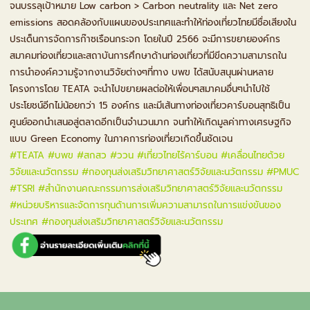
จนบรรลุเป้าหมาย Low carbon > Carbon neutrality และ Net zero
emissions สอดคล้องกับแผนของประเทศและทำให้ท่องเที่ยวไทยมีชื่อเสียงใน
ประเด็นการจัดการก๊าซเรือนกระจก โดยในปี 2566 จะมีการขยายองค์กร
สมาคมท่องเที่ยวและสถาบันการศึกษาด้านท่องเที่ยวที่มีขีดความสามารถใน
การนำองค์ความรู้จากงานวิจัยต่างๆที่ทาง บพข ได้สนับสนุนผ่านหลาย
โครงการโดย TEATA จะนำไปขยายผลต่อให้เพื่อนๆสมาคมอื่นๆนำไปใช้
ประโยชน์อีกไม่น้อยกว่า 15 องค์กร และมีเส้นทางท่องเที่ยวคาร์บอนสุทธิเป็น
ศูนย์ออกนำเสนอสู่ตลาดอีกเป็นจำนวนมาก จนทำให้เกิดมูลค่าทางเศรษฐกิจ
แบบ Green Economy ในภาคการท่องเที่ยวเกิดขึ้นชัดเจน
#TEATA
#บพข
#สกสว
#ววน
#เที่ยวไทยไร้คาร์บอน
#เคลื่อนไทยด้วย
วิจัยและนวัตกรรม
#กองทุนส่งเสริมวิทยาศาสตร์วิจัยและนวัตกรรม
#PMUC
#TSRI
#สำนักงานคณะกรรมการส่งเสริมวิทยาศาสตร์วิจัยและนวัตกรรม
#หน่วยบริหารและจัดการทุนด้านการเพิ่มความสามารถในการแข่งขันของ
ประเทศ
#กองทุนส่งเสริมวิทยาศาสตร์วิจัยและนวัตกรรม