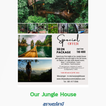
Our Jungle House
สุราษฏร์ธานี