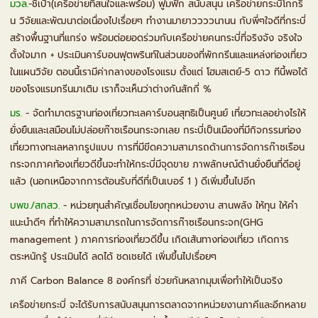
มวล.
-ชี้เป้า(เครือข่ายที่สนใจและพร้อม) ฟูมฟัก สนับสนุน เครือข่ายกระบี่โกกรี
น วิจัยและพัฒนาต่อเนื่องไปเรื่อยๆ ทำงานมายาววววนานน กับพี่ๆใจดีที่กระบี่
สร้างพื้นฐานที่แกร่ง พร้อมต่อยอดร่วมกับเครือข่ายคนกระบี่ที่จริงจัง จริงใจ
ตั้งใจมาก + ประเมินคาร์บอนฟุตพรินท์ในส่วนของที่พักกรีนและแหล่งท่องเที่ยว
ในแผนวิจัย ตอนนี้เรามีค่ากลางของโรงแรม ตั้งแต่ โฮมสเตย์-5 ดาว ทีนี้พอได้
ของโรงแรมกรีนมาเติม เราก็จะเห็นว่าต่างกันสักกี่ %
มร.
- จัดทำมาตรฐานท่องเที่ยวทะเลคาร์บอนสุทธิเป็นศูนย์ เที่ยวทะเลอย่างไรให้
ยั่งยืนและเสมือนไม่ปล่อยก๊าซเรือนกระจกเลย กระบี่เป็นเมืองที่มีกิจกรรมท่อง
เที่ยวทางทะเลหลากรูปแบบ การที่มีขีดความสามารถด้านการจัดการก๊าซเรือน
กระจกภาคท้องเที่ยวดีขึ้นจะทำให้กระบี่มีจุดขาย ภาพลักษณ์ด้านยั่งยืนที่ดีอยู่
แล้ว (นอกเหนือจากการต้อนรับที่ดีที่เป็นเบอร์ 1 ) ดีเพิ่มขึ้นไปอีก
บพข./สกสว.
- หน่วยทุนสำคัญเชื่อมโยงทุกหน่วยงาน สานพลัง ให้ทุน ให้คำ
แนะนำดีๆ ที่ทำให้ความสามารถในการจัดการก๊าซเรือนกระจก(GHG
management ) ภาคการท่องเที่ยวดีขึ้น เกิดเส้นทางท่องเที่ยว เกิดการ
ตระหนักรู้ ประเมินได้ ลดได้ ชดเชยได้ เพิ่มขึ้นไปเรื่อยๆ
ภาคี Carbon Balance 8 องค์กรที่ ช่วยกันหลากมุมเพื่อทำให้เป็นจริง
เครือข่ายกระบี่ จะได้รับการสนับสนุนการตลาดจากหน่วยงานภาคีและอีกหลาย