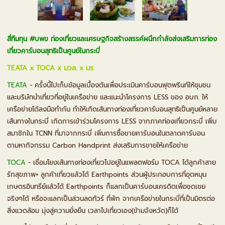
สี่ทีมทุน #บพข ท่องเที่ยวและเศรษฐกิจสร้างสรรค์ผนึกกำลังส่งเสริมการท่อง
เที่ยวคาร์บอนสุทธิเป็นศูนย์ในกระบี่
TEATA x TOCA x มวล. x มร.
TEATA
- ครั้งนี้ไปเก็บข้อมูลเบื้องต้นเพื่อประเมินคาร์บอนฟุตพรินท์ให้ชุมชน
และบริษัทนำเที่ยวที่อยู่ในเครือข่าย และแนะนำโครงการ LESS ของ อบก. ให้
เครือข่ายได้ลงมือทำกัน ทำให้เกิดเส้นทางท่องเที่ยวคาร์บอนสุทธิเป็นศูนย์หลาย
เส้นทางในกระบี่ เกิดการเข้าร่วมโครงการ LESS จากภาคท่องเที่ยวกระบี่ เพิ่ม
สมาชิกใน TCNN ที่มาจากกระบี่ เพิ่มการซื้อขายคาร์บอนในตลาดคาร์บอน
ตามหากิจกรรม Carbon Handprint ส่งเสริมการขายให้เครือข่าย
TOCA
- เชื่อมโยงเส้นทางท่องเที่ยวไปอยู่ในแพลตฟอร์ม TOCA ได้ลูกค้าสาย
รักสุขภาพ+ ลูกค้าเที่ยวแล้วได้ Earthpoints ส่วนผู้ประกอบการที่อุดหนุน
เกษตรอินทรีย์แล้วได้ Earthpoints ก็แลกเป็นคาร์บอนเครดิตเพื่อชดเชย
จริงๆได้ หรือจะแลกเป็นส่วนลดทัวร์ ที่พัก จากเครือข่ายในกระบี่ที่เป็นมิตรต่อ
สิ่งแวดล้อม มุ่งสู่ความยั่งยืน เวลาไปเที่ยวเอง(ข้ามจังหวัด)ก็ได้