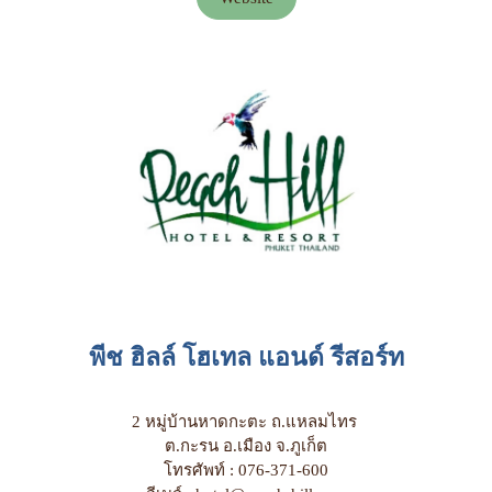
พีช ฮิลล์ โฮเทล แอนด์ รีสอร์ท
2 หมู่บ้านหาดกะตะ ถ.แหลมไทร
ต.กะรน อ.เมือง จ.ภูเก็ต
โทรศัพท์ : 076-371-600