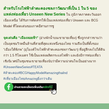
สำหรับโรงไฟฟ้าลำตะคองชลภาวัฒนาที่เป็น 1 ใน 5 ของ
แหล่งท่องเที่ยว Unseen New Series
ใน ภูมิภาคภาคตะวันออก
เฉียงเหนือ ได้รับการคัดสรรให้เป็นแหล่งท่องเที่ยว Unseen และ BCG
Model ที่โดดเด่นของภาคอีสานการชู
จุดเด่นคือ “เมืองลอยฟ้า”
(อ่างพักน้ำบนเขายายเที่ยง) ซึ่งถูกกล่าวขานว่า
เป็นจุดชมวิวหมื่นล้านที่สวยที่สุดแห่งหนึ่งของไทย รวมถึงเป็นที่ตั้งของ
“เมืองใต้พิภพ” (อุโมงค์โรงไฟฟ้าลำตะคองชลภาวัฒนา) ที่อยู่ลึกลงไปใต้ดิน
กว่า 1.5 กิโลเมตร ใช้เป็นแหล่งผลิตกระแสไฟฟ้า และยังมีการท่องเที่ยว
เชิงนิเวศน์ในชุมชนเขายายเที่ยงนับว่ามีความน่าสนใจเป็นอย่างมาก
#UnseenNewSeries
#TEATA
#ลำตะคอง
#BCGHappyModel
#amazingthailnd
#เที่ยวเมืองไทยAmazingยิ่งกว่าเดิม