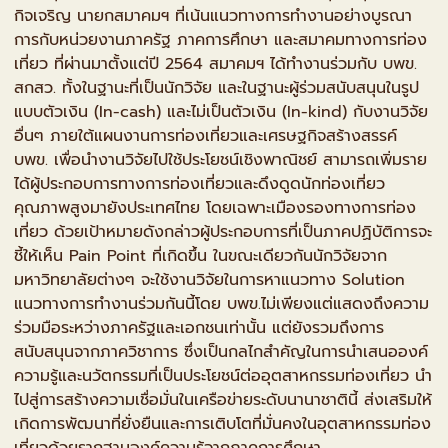
กิจเจริญ นายกสมาคมฯ ที่เน้นแนวทางการทำงานอย่างบูรณา
การกับหน่วยงานภาครัฐ ภาคการศึกษา และสมาคมทางการท่อง
เที่ยว ที่ผ่านมาตั้งแต่ปี 2564 สมาคมฯ ได้ทำงานร่วมกับ บพข.
สกสว. ทั้งในฐานะที่เป็นนักวิจัย และในฐานะผู้ร่วมสนับสนุนในรูป
แบบตัวเงิน (In-cash) และไม่เป็นตัวเงิน (In-kind) กับงานวิจัย
อื่นๆ ภายใต้แผนงานการท่องเที่ยวและเศรษฐกิจสร้างสรรค์
บพข. เพื่อนำงานวิจัยไปใช้ประโยชน์เชิงพาณิชย์ สามารถเพิ่มราย
ได้ผู้ประกอบการทางการท่องเที่ยวและดึงดูดนักท่องเที่ยว
คุณภาพสูงมายังประเทศไทย โดยเฉพาะเมืองรองทางการท่อง
เที่ยว ด้วยเป้าหมายดังกล่าวผู้ประกอบการที่เป็นภาคปฏิบัติการจะ
ชี้ให้เห็น Pain Point ที่เกิดขึ้น ในขณะเดียวกันนักวิจัยจาก
มหาวิทยาลัยต่างๆ จะใช้งานวิจัยในการหาแนวทาง Solution
แนวทางการทำงานร่วมกันนี้โดย บพข.ไม่เพียงแต่แสดงถึงความ
ร่วมมือระหว่างภาครัฐและเอกชนเท่านั้น แต่ยังรวมถึงการ
สนับสนุนจากภาควิชาการ ซึ่งเป็นกลไกสำคัญในการนำเสนอองค์
ความรู้และนวัตกรรมที่เป็นประโยชน์ต่ออุตสาหกรรมท่องเที่ยว นำ
ไปสู่การสร้างความเชื่อมั่นในเครือข่ายระดับนานาชาตินี้ ส่งเสริมให้
เกิดการพัฒนาที่ยั่งยืนและการเติบโตที่มั่นคงในอุตสาหกรรมท่อง
เที่ยวด้วยรากฐานองค์ความรู้จากภาคการศึกษา