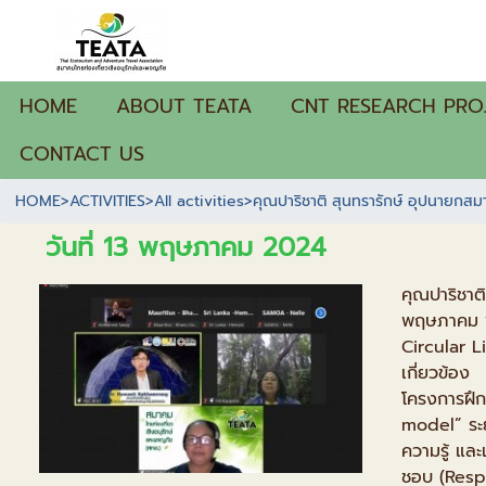
HOME
ABOUT TEATA
CNT RESEARCH PRO
CONTACT US
HOME
>
ACTIVITIES
>
All activities
>
คุณปาริชาติ สุนทรารักษ์ อุปนายกส
วันที่ 13 พฤษภาคม 2024
คุณปาริชาต
พฤษภาคม พ
Circular L
เกี่ยวข้อง
โครงการฝึ
model” ระย
ความรู้ และ
ชอบ (Respo